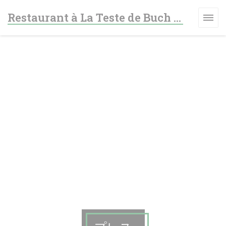
クッキー利用の管理について
Restaurant à La Teste de Buch - Le fer à cheval
ます))