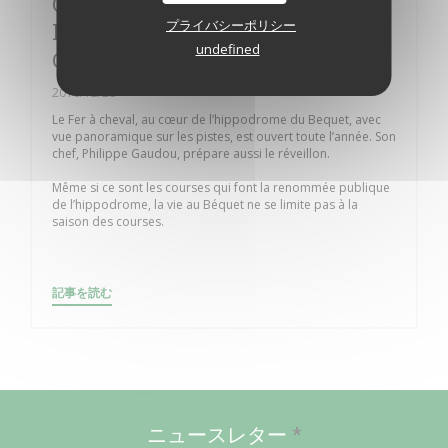
On réveillonne aussi à
プライバシーポリシー
l'hippodrome - Le fer à cheval -
undefined
Cuisine raffinée
2018/12/28
Le Fer à cheval, au cœur de l’hippodrome du Bequet, avec
vue panoramique sur les pistes, est ouvert toute l’année. Son
chef, Philippe Gaudou, prépare aussi le réveillon.
Même si ce sont les courses qui font la renommée publique
de l’hippodrome, la vie au Béquet ne se limite pas à la
saison des courses.
((新しいウィンドウで開きます))
記事を読む
ニュースレター
*