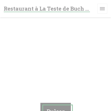
Personalización de sus opciones de cookies
Restaurant à La Teste de Buch - Le fer à cheval
A VENTANA))