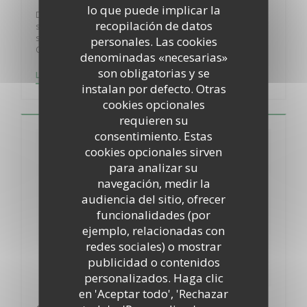
lo que puede implicar la
Dès le mois de mars, le restaurant panoramique, avec vue
recopilación de datos
sur les pistes de courses, sera aussi ouvert les vendredi et
samedi soirs, et servira un brunch le dimanche.
personales. Las cookies
Ouverture du Brunch le Dimanche 03 Mars 2019.
denominadas «necesarias»
son obligatorias y se
((ABRE EN UNA NUEVA VENTANA))
LEA EL ARTICULO
instalan por defecto. Otras
cookies opcionales
requieren su
consentimiento. Estas
cookies opcionales sirven
para analizar su
navegación, medir la
audiencia del sitio, ofrecer
funcionalidades (por
ejemplo, relacionadas con
redes sociales) o mostrar
publicidad o contenidos
personalizados. Haga clic
en 'Aceptar todo', 'Rechazar