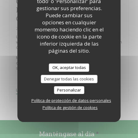
On réveillonne aussi à
todo' o 'Personalizar' para
gestionar sus preferencias.
l'hippodrome - Le fer à cheval -
Puede cambiar sus
Cuisine raffinée
opciones en cualquier
28/12/2018
momento haciendo clic en el
icono de cookie en la parte
Le Fer à cheval, au cœur de l’hippodrome du Bequet, avec
vue panoramique sur les pistes, est ouvert toute l’année. Son
inferior izquierda de las
chef, Philippe Gaudou, prépare aussi le réveillon.
páginas del sitio.
Même si ce sont les courses qui font la renommée publique
de l’hippodrome, la vie au Béquet ne se limite pas à la
OK, aceptar todas
saison des courses.
Denegar todas las cookies
((ABRE EN UNA NUEVA VENTANA))
Personalizar
LEA EL ARTICULO
Política de protección de datos personales
Política de gestión de cookies
Manténgase al día
*