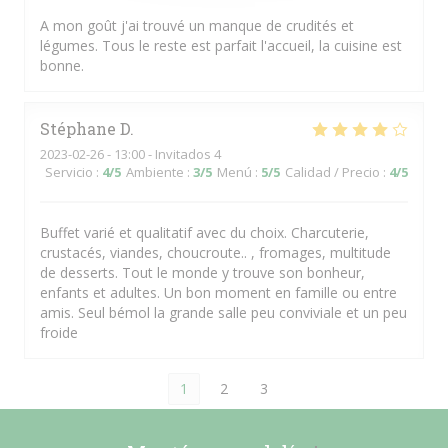
A mon goût j'ai trouvé un manque de crudités et
légumes. Tous le reste est parfait l'accueil, la cuisine est
bonne.
Stéphane
D
2023-02-26
- 13:00 - Invitados 4
Servicio
:
4
/5
Ambiente
:
3
/5
Menú
:
5
/5
Calidad / Precio
:
4
/5
Buffet varié et qualitatif avec du choix. Charcuterie,
crustacés, viandes, choucroute.. , fromages, multitude
de desserts. Tout le monde y trouve son bonheur,
enfants et adultes. Un bon moment en famille ou entre
amis. Seul bémol la grande salle peu conviviale et un peu
froide
1
2
3