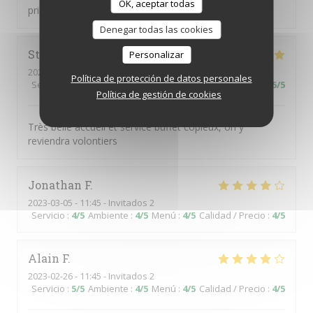
OK, aceptar todas
principaux Sinon bonne qualité des produits
Denegar todas las cookies
Stéphanie
V
Personalizar
2023-03-05
- 12:00 - Invitados 2
Política de protección de datos personales
Servicio
:
5
/5
Ambiente
:
5
/5
Menú
:
5
/5
Calidad / Precio
:
5
/5
Política de gestión de cookies
Très belle accueil et service buffet copieux, on y
reviendra volontiers
Jonathan
F
2023-03-05
- 11:45 - Invitados 2
Servicio
:
4
/5
Ambiente
:
4
/5
Menú
:
4
/5
Calidad / Precio
:
4
/5
Alain
F
2023-02-26
- 11:45 - Invitados 2
Servicio
:
5
/5
Ambiente
:
4
/5
Menú
:
4
/5
Calidad / Precio
:
4
/5