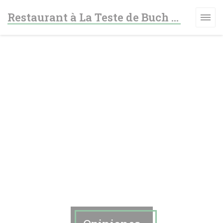
Personalización de sus opciones de cookies
Restaurant à La Teste de Buch - Le fer à cheval
A VENTANA))