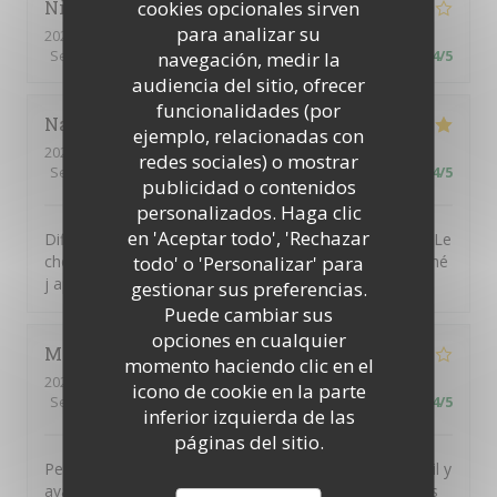
cookies opcionales sirven
Nicolas
D
para analizar su
2023-03-05
- 13:00 - Invitados 3
Servicio
:
2
/5
Ambiente
:
3
/5
Menú
:
3
/5
Calidad / Precio
:
4
/5
navegación, medir la
audiencia del sitio, ofrecer
funcionalidades (por
Nathalie
H
ejemplo, relacionadas con
2023-03-05
- 11:45 - Invitados 2
redes sociales) o mostrar
Servicio
:
4
/5
Ambiente
:
4
/5
Menú
:
5
/5
Calidad / Precio
:
4
/5
publicidad o contenidos
personalizados. Haga clic
en 'Aceptar todo', 'Rechazar
Difficile de ne pas apprécier ce restaurant La diversité Le
todo' o 'Personalizar' para
choix C était bon ,voire très bon Pour les buveurs de thé
j apprécierait une théière si possible
gestionar sus preferencias.
Puede cambiar sus
opciones en cualquier
Marie-Odile
P
momento haciendo clic en el
2023-03-05
- 13:15 - Invitados 2
icono de cookie en la parte
Servicio
:
5
/5
Ambiente
:
5
/5
Menú
:
5
/5
Calidad / Precio
:
4
/5
inferior izquierda de las
páginas del sitio.
Personnel accueillant et souriant. Par contre à 13h15, il y
avait moins de choix au nivrau des entrées et des plats