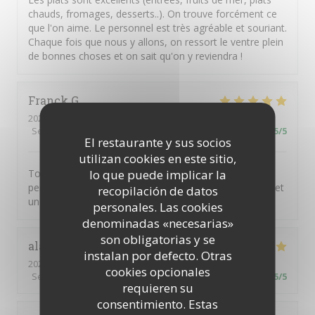
chauds, fromages, desserts..). On trouve forcément ce
que l'on aime. Le personnel est très agréable et souriant.
Chaque fois que nous y allons, on ressort le ventre plein
de bonnes choses et on sait qu'on y reviendra !
Franck
G
2024-11-10
- 11:45 - Invitados 2
Servicio
:
5
/5
Ambiente
:
5
/5
Menú
:
5
/5
Calidad / Precio
:
5
/5
El restaurante y sus socios
utilizan cookies en este sitio,
lo que puede implicar la
Toujours un plaisir extrême autant gustatif que
personnel de retrouver les excellents produits du chef et
recopilación de datos
une équipe géniale .
personales. Las cookies
denominadas «necesarias»
son obligatorias y se
alain
M
instalan por defecto. Otras
2023-03-05
- 13:00 - Invitados 4
cookies opcionales
Servicio
:
5
/5
Ambiente
:
5
/5
Menú
:
5
/5
Calidad / Precio
:
5
/5
requieren su
consentimiento. Estas