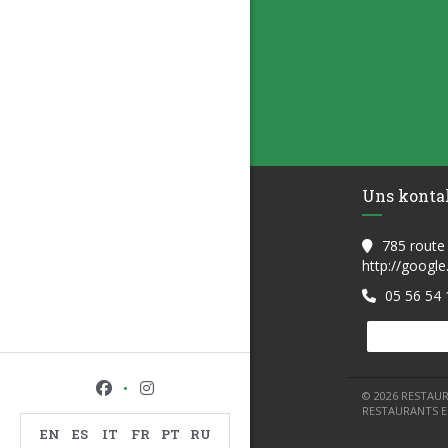
Uns konta
785 route
http://googl
05 56 54 
Facebook ((öffnet ein neues Fenster))
Instagram ((öffnet ein neues Fenster))
© 2026 RESTAUR
RESTAURANTS 
EN
ES
IT
FR
PT
RU