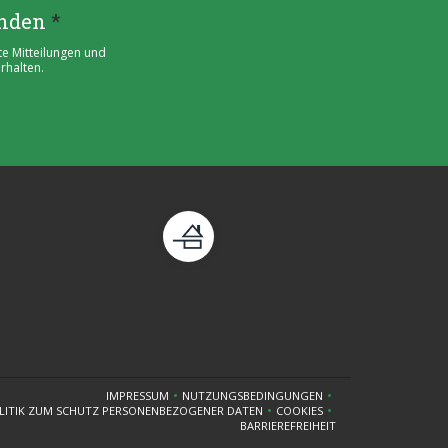
enden
*
te Mitteilungen und
rhalten.
enster))
eues Fenster))
IMPRESSUM
NUTZUNGSBEDINGUNGEN
((ÖFFNET EIN NEUES FENSTER))
((ÖFFNET EIN NEUES FENSTER))
LITIK ZUM SCHUTZ PERSONENBEZOGENER DATEN
COOKIES
((ÖFFNET EIN NEUES FENSTER))
((ÖFFNET EIN NEUES FENSTE
BARRIEREFREIHEIT
((ÖFFNET EIN NEUES FENSTER))