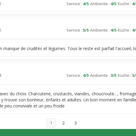
2
Service
:
4
/5
Ambiente
:
4
/5
Küche
:
4
/
2
Service
:
5
/5
Ambiente
:
4
/5
Küche
:
4
/
n manque de crudités et légumes. Tous le reste est parfait l'accueil, l
4
Service
:
4
/5
Ambiente
:
3
/5
Küche
:
5
/
f avec du choix. Charcuterie, crustacés, viandes, choucroute.. , fromag
 y trouve son bonheur, enfants et adultes. Un bon moment en famille
le peu conviviale et un peu froide
1
2
3