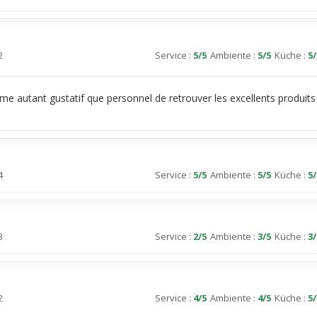
2
Service
:
5
/5
Ambiente
:
5
/5
Küche
:
5
/
ême autant gustatif que personnel de retrouver les excellents produits
4
Service
:
5
/5
Ambiente
:
5
/5
Küche
:
5
/
3
Service
:
2
/5
Ambiente
:
3
/5
Küche
:
3
/
2
Service
:
4
/5
Ambiente
:
4
/5
Küche
:
5
/