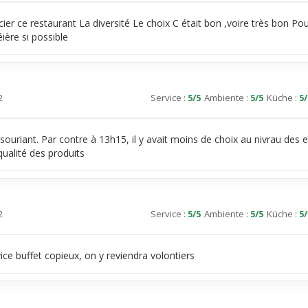
cier ce restaurant La diversité Le choix C était bon ,voire très bon Po
éière si possible
2
Service
:
5
/5
Ambiente
:
5
/5
Küche
:
5
/
souriant. Par contre à 13h15, il y avait moins de choix au nivrau des 
ualité des produits
2
Service
:
5
/5
Ambiente
:
5
/5
Küche
:
5
/
vice buffet copieux, on y reviendra volontiers