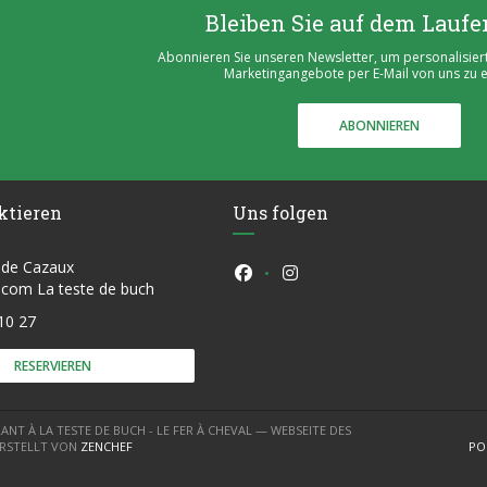
Bleiben Sie auf dem Lauf
Abonnieren Sie unseren Newsletter, um personalisier
Marketingangebote per E-Mail von uns zu e
ABONNIEREN
ktieren
Uns folgen
 de Cazaux
Facebook ((öffnet ein neues F
Instagram ((öffnet ein n
((öffnet ein neues Fenster))
e.com La teste de buch
10 27
RESERVIEREN
ANT À LA TESTE DE BUCH - LE FER À CHEVAL — WEBSEITE DES
((ÖFFNET EIN NEUES FENSTER))
ERSTELLT VON
ZENCHEF
PO