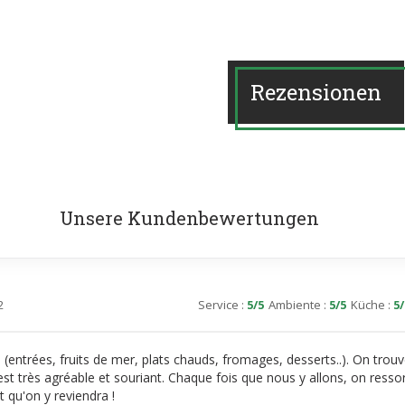
Rezensionen
Unsere Kundenbewertungen
2
Service
:
5
/5
Ambiente
:
5
/5
Küche
:
5
/
s (entrées, fruits de mer, plats chauds, fromages, desserts..). On tro
est très agréable et souriant. Chaque fois que nous y allons, on ressor
 qu'on y reviendra !