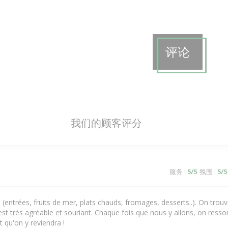
评论
我们的顾客评分
服务
:
5
/5
氛围
:
5
/5
s (entrées, fruits de mer, plats chauds, fromages, desserts..). On tro
est très agréable et souriant. Chaque fois que nous y allons, on ressor
 qu'on y reviendra !