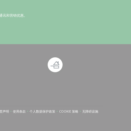
通讯和营销优惠。
打开))
责声明
使用条款
个人数据保护政策
COOKIE 策略
无障碍设施
((在新窗口中打开))
((在新窗口中打开))
((在新窗口中打开))
((在新窗口中打开))
((在新窗口中打开))