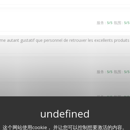
服务
:
5
/5
氛围
:
5
/5
ême autant gustatif que personnel de retrouver les excellents produits
服务
:
5
/5
氛围
:
5
/5
服务
:
2
/5
氛围
:
3
/5
服务
:
4
/5
氛围
:
4
/5
这个网站使用cookie， 并让您可以控制想要激活的内容。