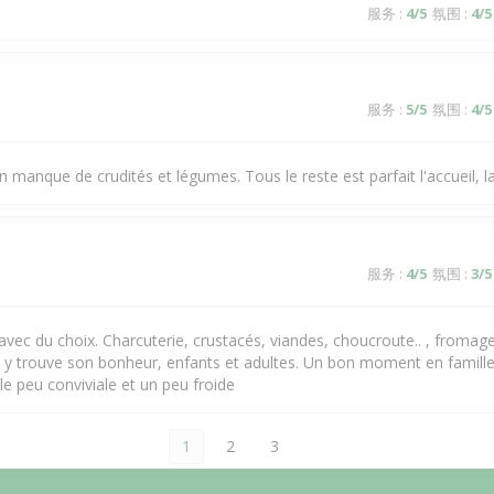
服务
:
4
/5
氛围
:
4
/5
服务
:
5
/5
氛围
:
4
/5
n manque de crudités et légumes. Tous le reste est parfait l'accueil, l
服务
:
4
/5
氛围
:
3
/5
f avec du choix. Charcuterie, crustacés, viandes, choucroute.. , fromag
 y trouve son bonheur, enfants et adultes. Un bon moment en famille
le peu conviviale et un peu froide
1
2
3