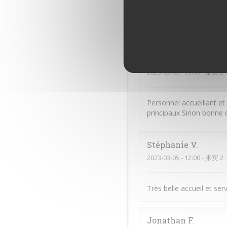
Difficile de ne pas appré
thé j apprécierait une th
Marie-Odile
P
2023-03-05
- 13:15 - 来宾 2
Personnel accueillant et 
principaux Sinon bonne q
Stéphanie
V
2023-03-05
- 12:00 - 来宾 2
Très belle accueil et ser
Jonathan
F