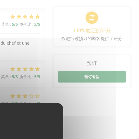
菜单
:
5
/5
质价比
:
5
/5
100% 验证的评分
仅进行过预订的顾客提供了评分
 du chef et une
预订
菜单
:
5
/5
质价比
:
5
/5
预订餐位
菜单
:
3
/5
质价比
:
4
/5
菜单
:
5
/5
质价比
:
4
/5