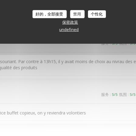
cier ce restaurant La diversité Le choix C était bon ,voire très bon Po
好的，全部接受
禁用
个性化
éière si possible
保密政策
undefined
服务
:
5
/5
氛围
:
5
/5
souriant. Par contre à 13h15, il y avait moins de choix au nivrau des 
ualité des produits
服务
:
5
/5
氛围
:
5
/5
vice buffet copieux, on y reviendra volontiers