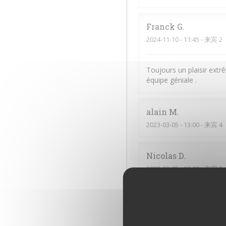
Franck
G
2024-11-10
- 11:45 - 来宾 2
Toujours un plaisir extr
équipe géniale .
alain
M
2023-03-05
- 13:00 - 来宾 4
Nicolas
D
2023-03-05
- 13:00 - 来宾 3
Nathalie
H
2023-03-05
- 11:45 - 来宾 2