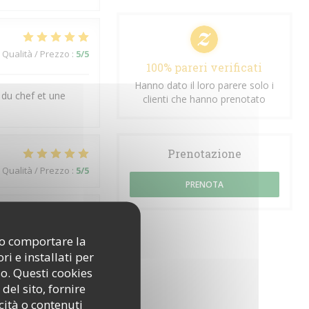
Qualità / Prezzo
:
5
/5
100% pareri verificati
Hanno dato il loro parere solo i
 du chef et une
clienti che hanno prenotato
Prenotazione
Qualità / Prezzo
:
5
/5
PRENOTA
Qualità / Prezzo
:
4
/5
ono comportare la
i e installati per
so. Questi cookies
del sito, fornire
Qualità / Prezzo
:
4
/5
cità o contenuti