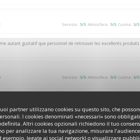
2
Servizio
:
5
/5
Atmosfera
:
5
/5
Cucina
:
5
/5
ême autant gustatif que personnel de retrouver les excellents produits
4
Servizio
:
5
/5
Atmosfera
:
5
/5
Cucina
:
5
/5
3
Servizio
:
2
/5
Atmosfera
:
3
/5
Cucina
:
3
/5
i suoi partner utilizzano cookies su questo sito, che poss
personali. I cookies denominati «necessari» sono obbligator
efinita. Altri cookies opzionali richiedono il tuo consen
o per analizzare la tua navigazione, misurare l'audience 
2
Servizio
:
4
/5
Atmosfera
:
4
/5
Cucina
:
5
/5
d esempio, legate ai social network) o visualizzare pubbli