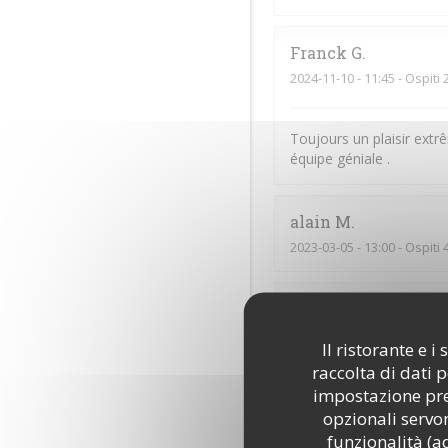
Franck
G
2024-11-10
- 11:45 - Ospiti 
Toujours un plaisir extr
équipe géniale .
alain
M
2023-03-05
- 13:00 - Ospiti 
Nicolas
D
2023-03-05
- 13:00 - Ospiti 
Il ristorante e 
raccolta di dati 
impostazione pred
Nathalie
H
opzionali servon
2023-03-05
- 11:45 - Ospiti 
funzionalità (a