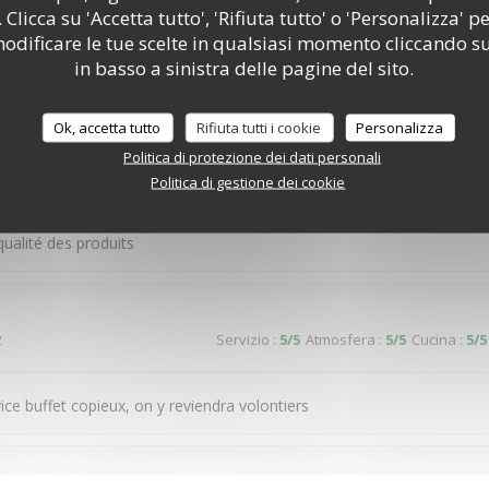
 Clicca su 'Accetta tutto', 'Rifiuta tutto' o 'Personalizza' pe
cier ce restaurant La diversité Le choix C était bon ,voire très bon Po
odificare le tue scelte in qualsiasi momento cliccando su
éière si possible
in basso a sinistra delle pagine del sito.
Ok, accetta tutto
Rifiuta tutti i cookie
Personalizza
2
Servizio
:
5
/5
Atmosfera
:
5
/5
Cucina
:
5
/5
Politica di protezione dei dati personali
Politica di gestione dei cookie
souriant. Par contre à 13h15, il y avait moins de choix au nivrau des 
ualité des produits
2
Servizio
:
5
/5
Atmosfera
:
5
/5
Cucina
:
5
/5
vice buffet copieux, on y reviendra volontiers