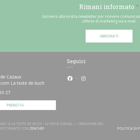
Rimani informato
*
Iscriversi alla nostra newsletter per ricevere comunicaz
offerte di marketing via e-mail.
ABBONATI
Seguici
 de Cazaux
Facebook ((apre una nuova fin
Instagram ((apre una nu
((apre una nuova finestra))
e.com La teste de buch
10 27
PRENOTA
ANT À LA TESTE DE BUCH - LE FER À CHEVAL — CREAZIONE DEL
((APRE UNA NUOVA FINESTRA))
 RISTORANTE CON
ZENCHEF
POLITICA DI 