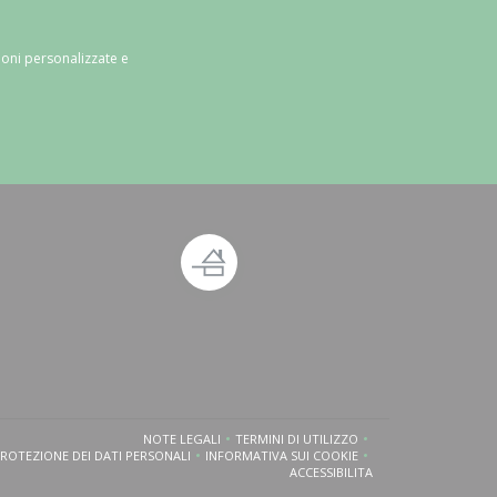
ioni personalizzate e
estra))
ova finestra))
NOTE LEGALI
TERMINI DI UTILIZZO
((APRE UNA NUOVA FINESTRA))
((APRE UNA NUOVA FINESTRA))
PROTEZIONE DEI DATI PERSONALI
INFORMATIVA SUI COOKIE
((APRE UNA NUOVA FINESTRA))
((APRE UNA NUOVA FINESTRA))
ACCESSIBILITA
((APRE UNA NUOVA FINESTRA