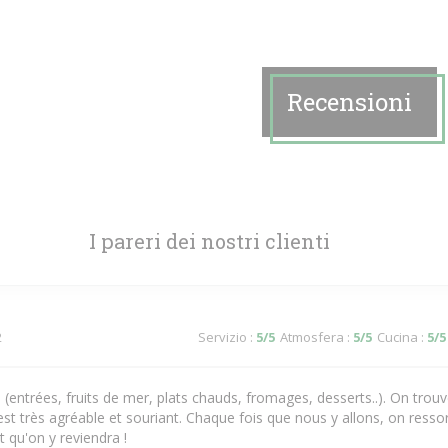
Recensioni
I pareri dei nostri clienti
2
Servizio
:
5
/5
Atmosfera
:
5
/5
Cucina
:
5
/5
s (entrées, fruits de mer, plats chauds, fromages, desserts..). On tro
est très agréable et souriant. Chaque fois que nous y allons, on ressor
 qu'on y reviendra !