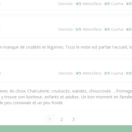
2
Servizio
:
4
/5
Atmosfera
:
4
/5
Cucina
:
4
/5
2
Servizio
:
5
/5
Atmosfera
:
4
/5
Cucina
:
4
/5
n manque de crudités et légumes. Tous le reste est parfait l'accueil, l
4
Servizio
:
4
/5
Atmosfera
:
3
/5
Cucina
:
5
/5
f avec du choix. Charcuterie, crustacés, viandes, choucroute.. , fromag
 y trouve son bonheur, enfants et adultes. Un bon moment en famille
le peu conviviale et un peu froide
1
2
3