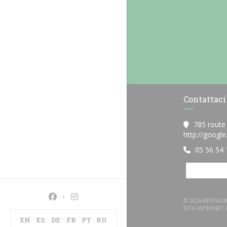
Contattaci
785 route
http://googl
05 56 54 
Facebook ((apre una nuova finestra))
Instagram ((apre una nuova finestra))
© 2026 RESTAUR
SITO INTERNET
EN
ES
DE
FR
PT
RU