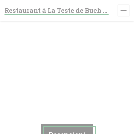
Personalizzazione delle tue scelte sui cookie
Restaurant à La Teste de Buch - Le fer à cheval
NESTRA))