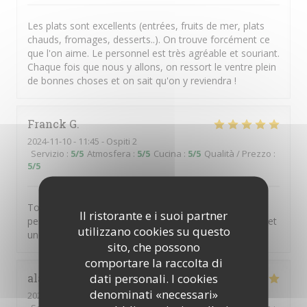
Les plats sont excellents (entrées, fruits de mer, plats
chauds, fromages, desserts..). On trouve forcément ce
que l'on aime. Le personnel est très agréable et souriant.
Chaque fois que nous y allons, on ressort le ventre plein
de bonnes choses et on sait qu'on y reviendra !
Franck
G
2024-11-10
- 11:45 - Ospiti 2
Servizio
:
5
/5
Atmosfera
:
5
/5
Cucina
:
5
/5
Qualità / Prezzo
:
5
/5
Toujours un plaisir extrême autant gustatif que
Il ristorante e i suoi partner
personnel de retrouver les excellents produits du chef et
utilizzano cookies su questo
une équipe géniale .
sito, che possono
comportare la raccolta di
dati personali. I cookies
alain
M
denominati «necessari»
2023-03-05
- 13:00 - Ospiti 4