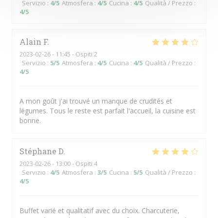
Servizio
:
4
/5
Atmosfera
:
4
/5
Cucina
:
4
/5
Qualità / Prezzo
:
4
/5
Alain
F
2023-02-26
- 11:45 - Ospiti 2
Servizio
:
5
/5
Atmosfera
:
4
/5
Cucina
:
4
/5
Qualità / Prezzo
:
4
/5
A mon goût j'ai trouvé un manque de crudités et
légumes. Tous le reste est parfait l'accueil, la cuisine est
bonne.
Stéphane
D
2023-02-26
- 13:00 - Ospiti 4
Servizio
:
4
/5
Atmosfera
:
3
/5
Cucina
:
5
/5
Qualità / Prezzo
:
4
/5
Buffet varié et qualitatif avec du choix. Charcuterie,