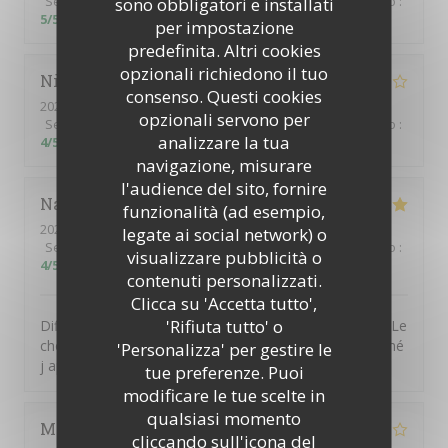
Servizio
:
5
/5
sono obbligatori e installati
Atmosfera
:
5
/5
Cucina
:
5
/5
Qualità / Prezzo
:
5
/5
per impostazione
predefinita. Altri cookies
opzionali richiedono il tuo
Nicolas
D
consenso. Questi cookies
2023-03-05
- 13:00 - Ospiti 3
opzionali servono per
Servizio
:
2
/5
Atmosfera
:
3
/5
Cucina
:
3
/5
Qualità / Prezzo
:
analizzare la tua
4
/5
navigazione, misurare
l'audience del sito, fornire
Nathalie
H
funzionalità (ad esempio,
2023-03-05
- 11:45 - Ospiti 2
legate ai social network) o
Servizio
:
4
/5
Atmosfera
:
4
/5
Cucina
:
5
/5
Qualità / Prezzo
:
visualizzare pubblicità o
4
/5
contenuti personalizzati.
Clicca su 'Accetta tutto',
'Rifiuta tutto' o
Difficile de ne pas apprécier ce restaurant La diversité Le
choix C était bon ,voire très bon Pour les buveurs de thé
'Personalizza' per gestire le
j apprécierait une théière si possible
tue preferenze. Puoi
modificare le tue scelte in
qualsiasi momento
Marie-Odile
P
cliccando sull'icona del