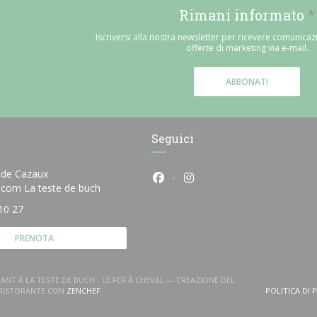
Rimani informato
*
Iscriversi alla nostra newsletter per ricevere comunicaz
offerte di marketing via e-mail.
ABBONATI
Seguici
 de Cazaux
Facebook ((apre una nuova fin
Instagram ((apre una nu
((apre una nuova finestra))
e.com La teste de buch
10 27
PRENOTA
ANT À LA TESTE DE BUCH - LE FER À CHEVAL — CREAZIONE DEL
((APRE UNA NUOVA FINESTRA))
 RISTORANTE CON
ZENCHEF
POLITICA DI 