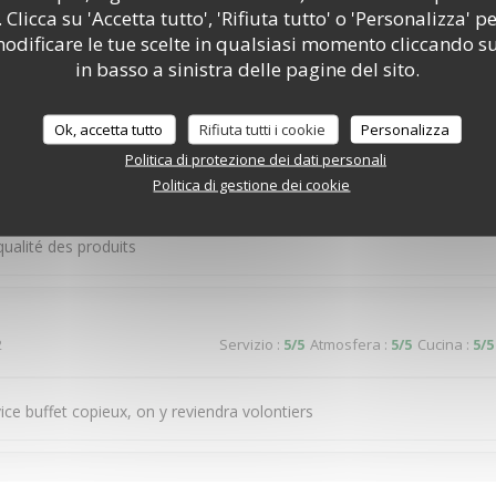
 Clicca su 'Accetta tutto', 'Rifiuta tutto' o 'Personalizza' pe
cier ce restaurant La diversité Le choix C était bon ,voire très bon Po
odificare le tue scelte in qualsiasi momento cliccando su
éière si possible
in basso a sinistra delle pagine del sito.
Ok, accetta tutto
Rifiuta tutti i cookie
Personalizza
2
Servizio
:
5
/5
Atmosfera
:
5
/5
Cucina
:
5
/5
Politica di protezione dei dati personali
Politica di gestione dei cookie
souriant. Par contre à 13h15, il y avait moins de choix au nivrau des 
ualité des produits
2
Servizio
:
5
/5
Atmosfera
:
5
/5
Cucina
:
5
/5
vice buffet copieux, on y reviendra volontiers