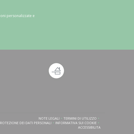
ioni personalizzate e
estra))
ova finestra))
NOTE LEGALI
TERMINI DI UTILIZZO
((APRE UNA NUOVA FINESTRA))
((APRE UNA NUOVA FINESTRA))
PROTEZIONE DEI DATI PERSONALI
INFORMATIVA SUI COOKIE
((APRE UNA NUOVA FINESTRA))
((APRE UNA NUOVA FINESTRA))
ACCESSIBILITA
((APRE UNA NUOVA FINESTRA