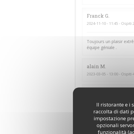
Franck
G
2024-11-10
- 11:45 - Ospiti 
Toujours un plaisir extr
équipe géniale .
alain
M
2023-03-05
- 13:00 - Ospiti 
Nicolas
D
2023-03-05
- 13:00 - Ospiti 
Il ristorante e 
raccolta di dati 
impostazione pred
Nathalie
H
opzionali servon
2023-03-05
- 11:45 - Ospiti 
funzionalità (a