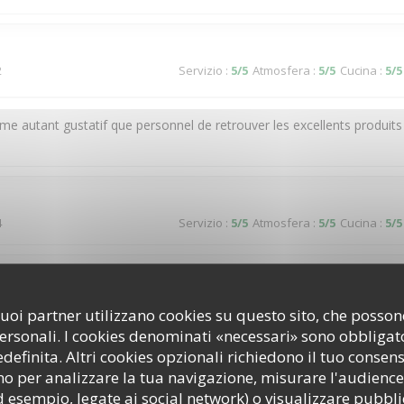
2
Servizio
:
5
/5
Atmosfera
:
5
/5
Cucina
:
5
/5
ême autant gustatif que personnel de retrouver les excellents produits
4
Servizio
:
5
/5
Atmosfera
:
5
/5
Cucina
:
5
/5
3
Servizio
:
2
/5
Atmosfera
:
3
/5
Cucina
:
3
/5
i suoi partner utilizzano cookies su questo sito, che poss
personali. I cookies denominati «necessari» sono obbligator
efinita. Altri cookies opzionali richiedono il tuo consen
o per analizzare la tua navigazione, misurare l'audience 
2
Servizio
:
4
/5
Atmosfera
:
4
/5
Cucina
:
5
/5
d esempio, legate ai social network) o visualizzare pubbli