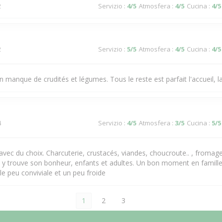
2
Servizio
:
4
/5
Atmosfera
:
4
/5
Cucina
:
4
/5
2
Servizio
:
5
/5
Atmosfera
:
4
/5
Cucina
:
4
/5
n manque de crudités et légumes. Tous le reste est parfait l'accueil, l
4
Servizio
:
4
/5
Atmosfera
:
3
/5
Cucina
:
5
/5
f avec du choix. Charcuterie, crustacés, viandes, choucroute.. , fromag
 y trouve son bonheur, enfants et adultes. Un bon moment en famille
le peu conviviale et un peu froide
1
2
3