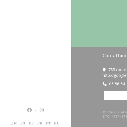
Contattaci
785 route
http://googl
05 56 54 
Facebook ((apre una nuova finestra))
Instagram ((apre una nuova finestra))
© 2026 RESTAUR
SITO INTERNET
EN
ES
DE
FR
PT
RU