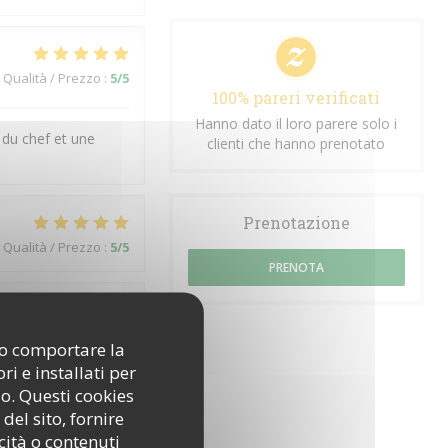
Qualità / Prezzo
:
5
/5
100% pareri verificati
Hanno dato il loro parere solo i
 du chef et une
clienti che hanno prenotato
Prenotazione
Qualità / Prezzo
:
5
/5
PRENOTA
Qualità / Prezzo
:
4
/5
ono comportare la
i e installati per
so. Questi cookies
del sito, fornire
Qualità / Prezzo
:
4
/5
cità o contenuti