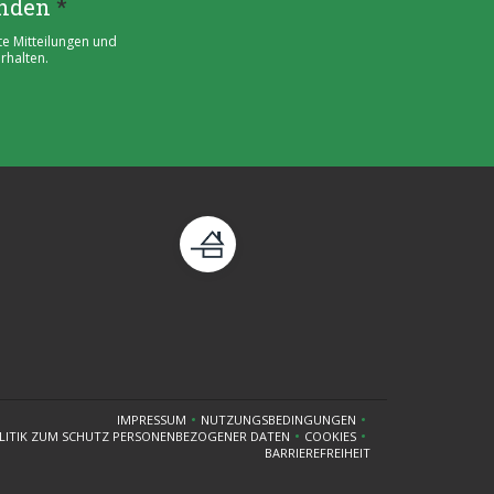
enden
*
te Mitteilungen und
rhalten.
enster))
eues Fenster))
IMPRESSUM
NUTZUNGSBEDINGUNGEN
((ÖFFNET EIN NEUES FENSTER))
((ÖFFNET EIN NEUES FENSTER))
LITIK ZUM SCHUTZ PERSONENBEZOGENER DATEN
COOKIES
((ÖFFNET EIN NEUES FENSTER))
((ÖFFNET EIN NEUES FENSTE
BARRIEREFREIHEIT
((ÖFFNET EIN NEUES FENSTER))