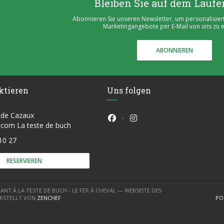
Bleiben Sie auf dem Lauf
Abonnieren Sie unseren Newsletter, um personalisier
Marketingangebote per E-Mail von uns zu e
ABONNIEREN
ktieren
Uns folgen
 de Cazaux
Facebook ((öffnet ein neues F
Instagram ((öffnet ein n
((öffnet ein neues Fenster))
e.com La teste de buch
10 27
RESERVIEREN
ANT À LA TESTE DE BUCH - LE FER À CHEVAL — WEBSEITE DES
((ÖFFNET EIN NEUES FENSTER))
ERSTELLT VON
ZENCHEF
PO