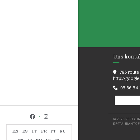
Uns konta
785 route
http://googl
05 56 54 
Facebook ((öffnet ein neues Fenster))
Instagram ((öffnet ein neues Fenster))
© 2026 RESTAUR
RESTAURANTS 
EN
ES
IT
FR
PT
RU