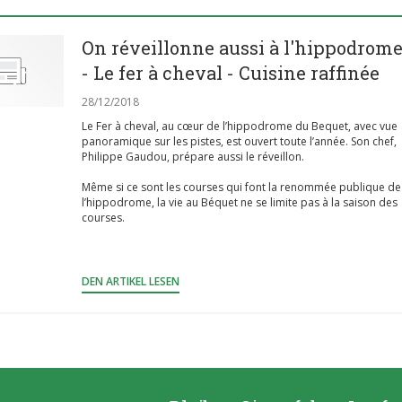
On réveillonne aussi à l'hippodrom
- Le fer à cheval - Cuisine raffinée
28/12/2018
Le Fer à cheval, au cœur de l’hippodrome du Bequet, avec vue
panoramique sur les pistes, est ouvert toute l’année. Son chef,
Philippe Gaudou, prépare aussi le réveillon.
Même si ce sont les courses qui font la renommée publique de
l’hippodrome, la vie au Béquet ne se limite pas à la saison des
courses.
((ÖFFNET EIN NEUES FENSTER))
DEN ARTIKEL LESEN