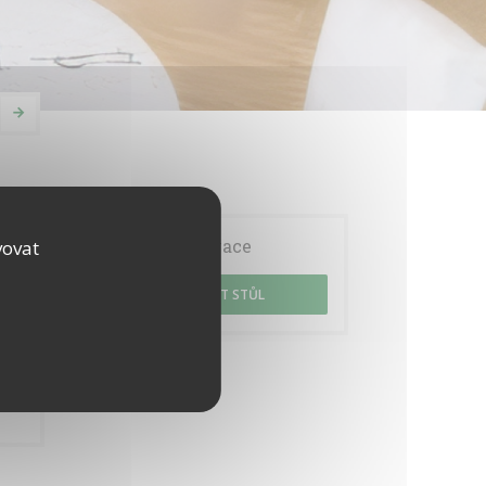
Rezervace
vovat
REZERVOVAT STŮL