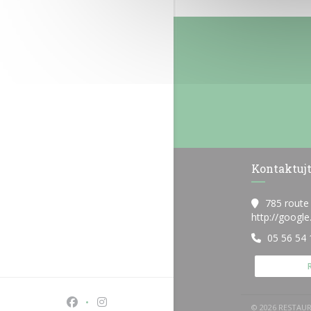
Kontaktujt
785 route
http://googl
05 56 54 
Facebook ((otevře se v novém okně))
Instagram ((otevře se v novém okně))
© 2026 RESTAUR