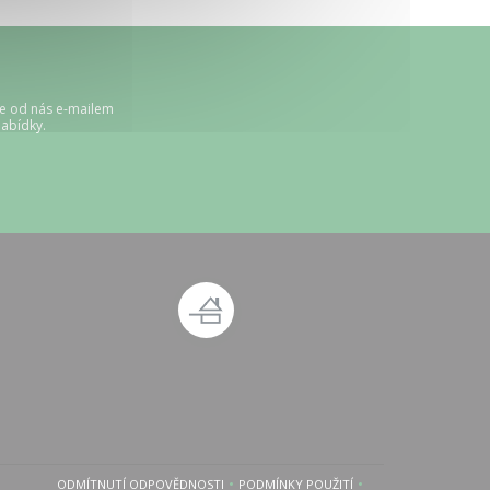
te od nás e-mailem
abídky.
 okně))
 novém okně))
ODMÍTNUTÍ ODPOVĚDNOSTI
PODMÍNKY POUŽITÍ