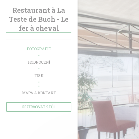
Panel pro správu cookies
Restaurant à La
Teste de Buch - Le
fer à cheval
FOTOGRAFIE
HODNOCENÍ
TISK
((OTEVŘE SE V NOVÉM OKNĚ))
MAPA A KONTAKT
REZERVOVAT STŮL