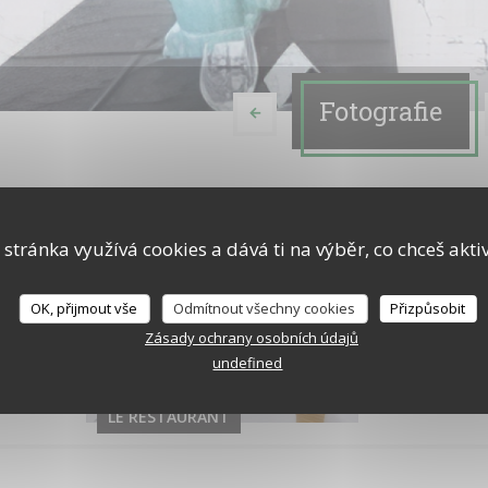
Fotografie
 stránka využívá cookies a dává ti na výběr, co chceš akti
OK, přijmout vše
Odmítnout všechny cookies
Přizpůsobit
Zásady ochrany osobních údajů
undefined
LE RESTAURANT