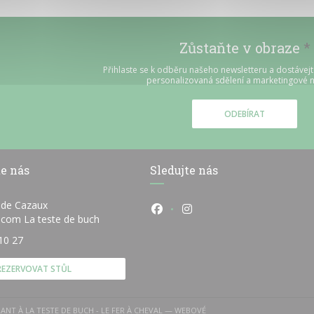
Zůstaňte v obraze
*
Přihlaste se k odběru našeho newsletteru a dostávej
personalizovaná sdělení a marketingové n
ODEBÍRAT
e nás
Sledujte nás
 de Cazaux
Facebook ((otevře se v novém
Instagram ((otevře se v
((otevře se v novém okně))
e.com La teste de buch
10 27
REZERVOVAT STŮL
ANT À LA TESTE DE BUCH - LE FER À CHEVAL — WEBOVÉ