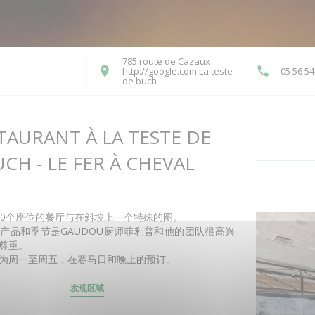
785 route de Cazaux
闭
http://google.com La teste
05 56 54
((在新窗口中打开))
de buch
TAURANT À LA TESTE DE
CH - LE FER À CHEVAL
20个座位的餐厅与在斜坡上一个特殊的图。
产品和季节是GAUDOU厨师菲利普和他的团队很高兴
尊重。
为周一至周五，在赛马日和晚上的预订。
发现区域