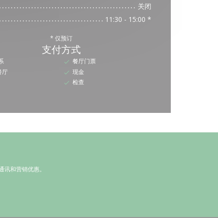
关闭
11:30 - 15:00 *
* 仅预订
支付方式
系
餐厅门票
s餐厅
现金
检查
通讯和营销优惠。