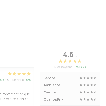
4.6
/5
Note moyenne —
991 avis
Service
5
/5
Qualité / Prix
:
5
/5
Ambiance
Cuisine
uve forcément ce que
t le ventre plein de
Qualité/Prix