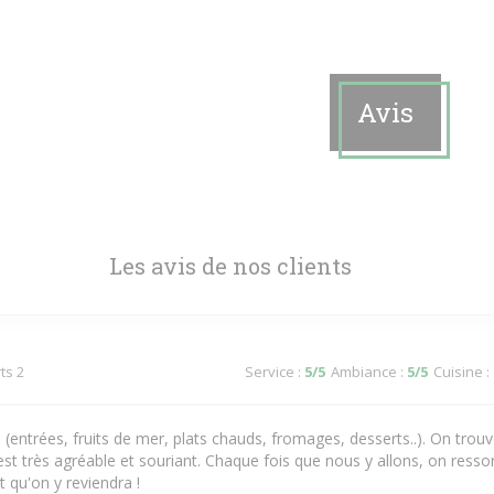
Avis
Les avis de nos clients
ts 2
Service
:
5
/5
Ambiance
:
5
/5
Cuisine
:
s (entrées, fruits de mer, plats chauds, fromages, desserts..). On tro
est très agréable et souriant. Chaque fois que nous y allons, on ressor
 qu'on y reviendra !