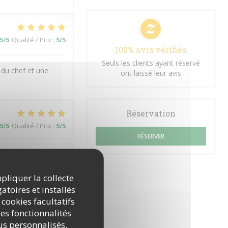
5
/5
Qualité / Prix
:
5
/5
100% avis vérifiés
Seuls les clients ayant réservé
 du chef et une
ont laissé leur avis
Réservation
5
/5
Qualité / Prix
:
5
/5
RÉSERVER
3
/5
Qualité / Prix
:
4
/5
mpliquer la collecte
atoires et installés
 cookies facultatifs
es fonctionnalités
5
/5
Qualité / Prix
:
4
/5
nus personnalisés.