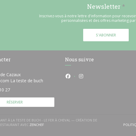
Newsletter
*
Inscrivez-vous à notre lettre d'information pour recevo
personnalisées et des offres marketing par 
S'ABONNER
acter
Nous suivre
 de Cazaux
Facebook ((ouvre une nouvelle
Instagram ((ouvre une n
((ouvre une nouvelle fenêtre))
e.com La teste de buch
10 27
RÉSERVER
)
ANT À LA TESTE DE BUCH - LE FER À CHEVAL — CRÉATION DE
((OUVRE UNE NOUVELLE FENÊTRE))
 RESTAURANT AVEC
ZENCHEF
POLITI