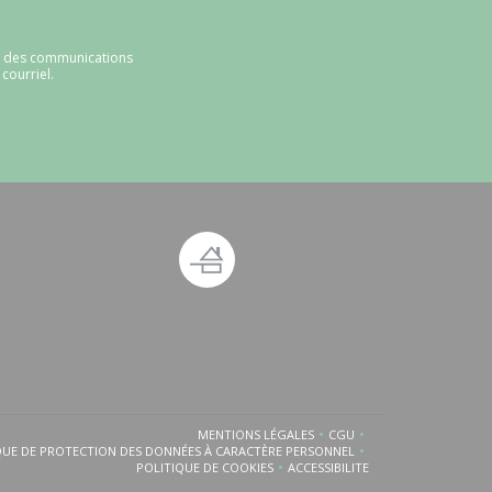
ir des communications
courriel.
 fenêtre))
ouvelle fenêtre))
MENTIONS LÉGALES
CGU
((OUVRE UNE NOUVELLE FENÊTRE))
((OUVRE UNE NOUVELLE 
QUE DE PROTECTION DES DONNÉES À CARACTÈRE PERSONNEL
((OUVRE UNE NOUVELLE FENÊTRE))
POLITIQUE DE COOKIES
ACCESSIBILITE
((OUVRE UNE NOUVELLE FENÊTRE))
((OUVRE UNE NOUVELLE FEN