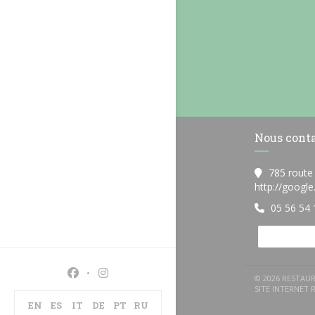
Nous cont
785 route
http://googl
05 56 54 
Facebook ((ouvre une nouvelle fenêtre))
Instagram ((ouvre une nouvelle fenêtre)
© 2026 RESTAUR
SITE INTERNET
EN
ES
IT
DE
PT
RU