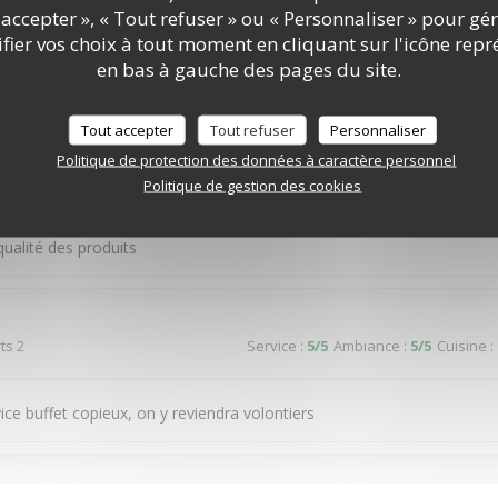
accepter », « Tout refuser » ou « Personnaliser » pour gé
cier ce restaurant La diversité Le choix C était bon ,voire très bon Po
ier vos choix à tout moment en cliquant sur l'icône repr
éière si possible
en bas à gauche des pages du site.
Tout accepter
Tout refuser
Personnaliser
ts 2
Service
:
5
/5
Ambiance
:
5
/5
Cuisine
:
Politique de protection des données à caractère personnel
Politique de gestion des cookies
souriant. Par contre à 13h15, il y avait moins de choix au nivrau des 
ualité des produits
ts 2
Service
:
5
/5
Ambiance
:
5
/5
Cuisine
:
vice buffet copieux, on y reviendra volontiers