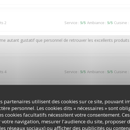
ts 2
Service
:
5
/5
Ambiance
:
5
/5
Cuisine
:
ême autant gustatif que personnel de retrouver les excellents produits
ts 4
Service
:
5
/5
Ambiance
:
5
/5
Cuisine
:
ts 3
Service
:
2
/5
Ambiance
:
3
/5
Cuisine
:
s partenaires utilisent des cookies sur ce site, pouvant i
ère personnel. Les cookies dits « nécessaires » sont oblig
s cookies facultatifs nécessitent votre consentement. Ces
r votre navigation, mesurer l'audience du site, proposer d
ts 2
Service
:
4
/5
Ambiance
:
4
/5
Cuisine
:
c les réseaux sociaux) ou afficher des publicités ou conte