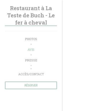
Personnalisation de vos choix en matière de cookies
Restaurant à La
Teste de Buch - Le
fer à cheval
PHOTOS
AVIS
PRESSE
((OUVRE UNE NOUVELLE FENÊTRE))
ACCÈS/CONTACT
RÉSERVER