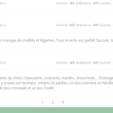
ts 2
Service
:
4
/5
Ambiance
:
4
/5
Cuisine
:
ts 2
Service
:
5
/5
Ambiance
:
4
/5
Cuisine
:
n manque de crudités et légumes. Tous le reste est parfait l'accueil, l
ts 4
Service
:
4
/5
Ambiance
:
3
/5
Cuisine
:
f avec du choix. Charcuterie, crustacés, viandes, choucroute.. , fromag
 y trouve son bonheur, enfants et adultes. Un bon moment en famille
le peu conviviale et un peu froide
1
2
3