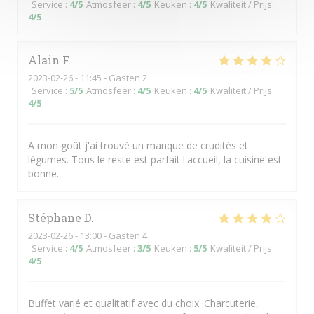
Service
:
4
/5
Atmosfeer
:
4
/5
Keuken
:
4
/5
Kwaliteit / Prijs
:
4
/5
Alain
F
2023-02-26
- 11:45 - Gasten 2
Service
:
5
/5
Atmosfeer
:
4
/5
Keuken
:
4
/5
Kwaliteit / Prijs
:
4
/5
A mon goût j'ai trouvé un manque de crudités et
légumes. Tous le reste est parfait l'accueil, la cuisine est
bonne.
Stéphane
D
2023-02-26
- 13:00 - Gasten 4
Service
:
4
/5
Atmosfeer
:
3
/5
Keuken
:
5
/5
Kwaliteit / Prijs
:
4
/5
Buffet varié et qualitatif avec du choix. Charcuterie,