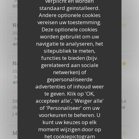
verplicht en worden
Service
:
5
/5
Atmosfeer
:
5
/5
Keuken
:
5
/5
Kwaliteit / Prijs
:
5
/5
standaard geïnstalleerd.
Andere optionele cookies
vereisen uw toestemming.
Nicolas
D
Deze optionele cookies
2023-03-05
- 13:00 - Gasten 3
worden gebruikt om uw
Service
:
2
/5
Atmosfeer
:
3
/5
Keuken
:
3
/5
Kwaliteit / Prijs
:
navigatie te analyseren, het
4
/5
sitepubliek te meten,
functies te bieden (bijv.
Nathalie
H
gerelateerd aan sociale
2023-03-05
- 11:45 - Gasten 2
netwerken) of
Service
:
4
/5
Atmosfeer
:
4
/5
Keuken
:
5
/5
Kwaliteit / Prijs
:
gepersonaliseerde
4
/5
advertenties of inhoud weer
te geven. Klik op 'OK,
accepteer alle', 'Weiger alle'
Difficile de ne pas apprécier ce restaurant La diversité Le
of 'Personaliseer' om uw
choix C était bon ,voire très bon Pour les buveurs de thé
j apprécierait une théière si possible
voorkeuren te beheren. U
kunt uw keuzes op elk
moment wijzigen door op
Marie-Odile
P
het cookiepictogram