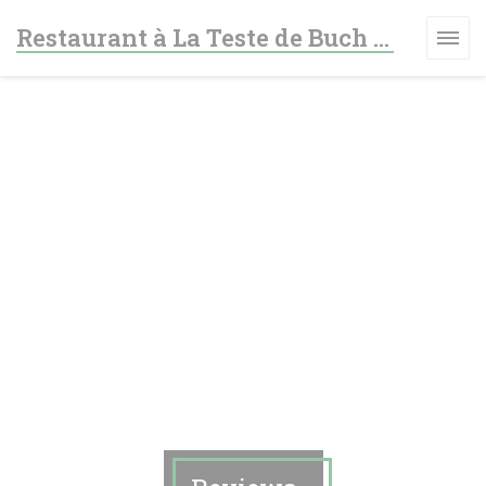
Cookies beheer paneel
Restaurant à La Teste de Buch - Le fer à cheval
W VENSTER))