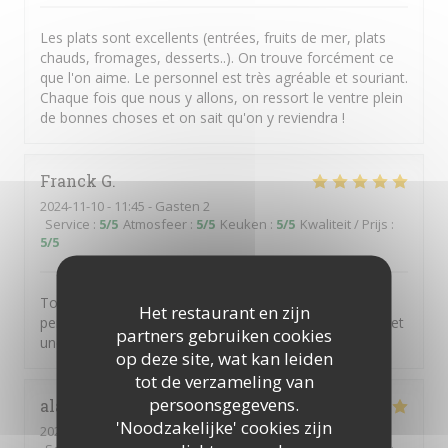
Les plats sont excellents (entrées, fruits de mer, plats
chauds, fromages, desserts..). On trouve forcément ce
que l'on aime. Le personnel est très agréable et souriant.
Chaque fois que nous y allons, on ressort le ventre plein
de bonnes choses et on sait qu'on y reviendra !
Franck
G
2024-11-10
- 11:45 - Gasten 2
Service
:
5
/5
Atmosfeer
:
5
/5
Keuken
:
5
/5
Kwaliteit / Prijs
:
5
/5
Toujours un plaisir extrême autant gustatif que
Het restaurant en zijn
personnel de retrouver les excellents produits du chef et
partners gebruiken cookies
une équipe géniale .
op deze site, wat kan leiden
tot de verzameling van
persoonsgegevens.
alain
M
'Noodzakelijke' cookies zijn
2023-03-05
- 13:00 - Gasten 4