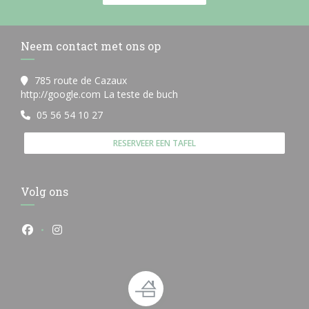
Neem contact met ons op
785 route de Cazaux
((opent in een nieuw venster)
http://google.com La teste de buch
05 56 54 10 27
RESERVEER EEN TAFEL
Volg ons
Facebook ((opent in een nieuw venster))
Instagram ((opent in een nieuw venster))