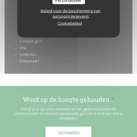
Personaliseer
* Alleen reserveringen
Beleid voor de bescherming van
Betaalmethoden
persoonsgegevens
Zonder contact
Cookiebeleid
Restaurant Ticket
restaurant van Titres
Contant geld
Visa
controles
Debetkaart
Word op de hoogte gehouden
*
Schrijf je in op onze nieuwsbrief om gepersonaliseerde
communicatie en marketingaanbiedingen per e-mail van ons te
ontvangen.
ABONNEREN