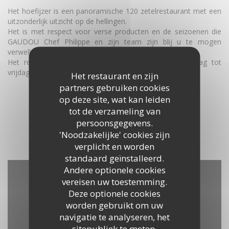
Het hoefijzer is een panoramische 120 zetelrestaurant met een
uitzonderlijk uitzicht op de hellingen.
Het is met respect voor verse producten en de seizoenen die
GAUDOU Chef Philippe en zijn team zijn blij u te mogen
verwelkomen het hele jaar.
Het restaurant is geopend voor de lunch van maandag tot
vrijdag, op de race dagen en avonden op reservatie.
Het restaurant en zijn
partners gebruiken cookies
ONTDEK HET GEBIED
op deze site, wat kan leiden
tot de verzameling van
persoonsgegevens.
'Noodzakelijke' cookies zijn
verplicht en worden
standaard geïnstalleerd.
Andere optionele cookies
vereisen uw toestemming.
Deze optionele cookies
worden gebruikt om uw
navigatie te analyseren, het
sitepubliek te meten,