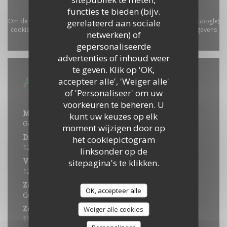
functies te bieden (bijv.
Om de interactieve Waze-kaart weer te geven, moet u Waze Map (Google)
gerelateerd aan sociale
cookies accepteren. Deze cookies kunnen navigatie- en locatiegegevens
netwerken) of
verzamelen.
Toestaan
gepersonaliseerde
advertenties of inhoud weer
te geven. Klik op 'OK,
Algemene informatie
accepteer alle', 'Weiger alle'
of 'Personaliseer' om uw
Openingstijden
voorkeuren te beheren. U
Maandag
kunt uw keuzes op elk
Gesloten
moment wijzigen door op
Din
-
Don
het cookiepictogram
12:00 - 14:00
linksonder op de
Vrijdag
sitepagina's te klikken.
12:00 - 14:00
Zaterdag
OK, accepteer alle
Gesloten
Zondag
Weiger alle cookies
11:30 - 15:00 *