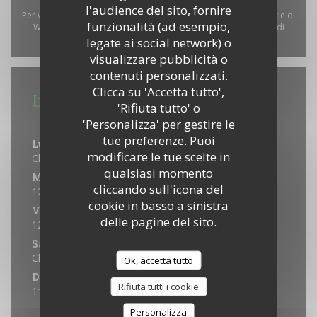
l'audience del sito, fornire
Per visualizzare la mappa interattiva Waze, devi accettare i cookie di
funzionalità (ad esempio,
Waze Map (Google). Questi cookie possono raccogliere dati di
legate ai social network) o
navigazione e localizzazione.
Consenti
visualizzare pubblicità o
contenuti personalizzati.
Clicca su 'Accetta tutto',
Informazioni pratiche
'Rifiuta tutto' o
Orari
'Personalizza' per gestire le
tue preferenze. Puoi
Lunedi
modificare le tue scelte in
Chiuso
qualsiasi momento
Mar
-
Gio
cliccando sull'icona del
12:00 - 14:00
cookie in basso a sinistra
Venerdi
delle pagine del sito.
12:00 - 14:00
Sabato
Chiuso
Ok, accetta tutto
Domenica
Rifiuta tutti i cookie
11:30 - 15:00 *
Personalizza