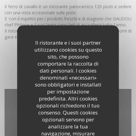
Il ferro di cavallo è un ristorante panoramico 120 posti a sedere
con una vista eccezionale sulle piste.
E 'con il rispetto per i prodotti freschi e di stagione che GAUDOU
chef Philippe e il suo team sono lieti di accogliervi tutto l'anno.
Il ristorante è aperto a pranzo dal Lunedi al Venerdì, nei giorni di
gara e la sera su prenotazione.
Il ristorante e i suoi partner
utilizzano cookies su questo
SCOPRI IL LUOGO
sito, che possono
comportare la raccolta di
dati personali. I cookies
denominati «necessari»
sono obbligatori e installati
per impostazione
predefinita. Altri cookies
opzionali richiedono il tuo
consenso. Questi cookies
opzionali servono per
analizzare la tua
navigazione, misurare