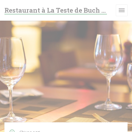
Personalizzazione delle tue scelte sui cookie
Restaurant à La Teste de Buch - Le fer à cheval
NESTRA))