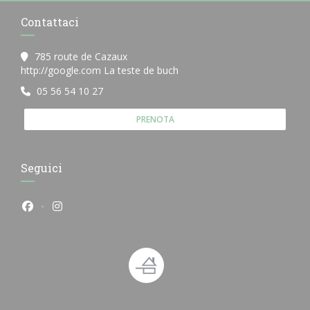
Contattaci
785 route de Cazaux
((apre una nuova finestra))
http://google.com La teste de buch
05 56 54 10 27
PRENOTA
Seguici
Facebook ((apre una nuova finestra))
Instagram ((apre una nuova finestra))