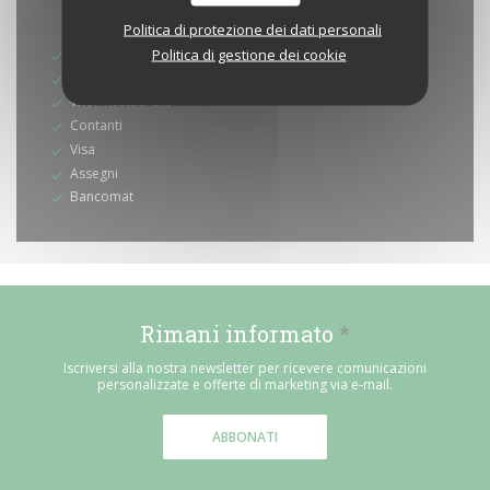
* Solo su prenotazione
Metodo di pagamento
Politica di protezione dei dati personali
Politica di gestione dei cookie
Senza contatto
Buoni pasto
Titoli Restaurant
Contanti
Visa
Assegni
Bancomat
Rimani informato
*
Iscriversi alla nostra newsletter per ricevere comunicazioni
personalizzate e offerte di marketing via e-mail.
ABBONATI