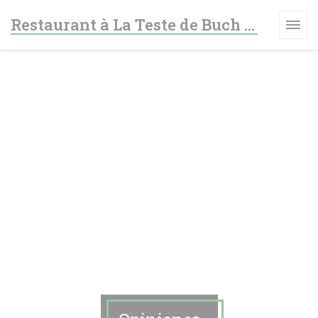
Personalización de sus opciones de cookies
Restaurant à La Teste de Buch - Le fer à cheval
A VENTANA))