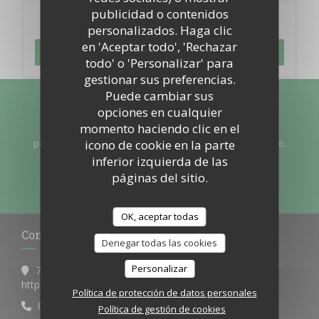
publicidad o contenidos
Reserva
personalizados. Haga clic
en 'Aceptar todo', 'Rechazar
RESERVAR UNA MESA
todo' o 'Personalizar' para
gestionar sus preferencias.
Puede cambiar sus
Manténgase al día
*
opciones en cualquier
momento haciendo clic en el
Suscríbase a nuestro boletín para recibir comunicaciones
icono de cookie en la parte
personalizadas y ofertas de marketing por correo electrónico.
inferior izquierda de las
páginas del sitio.
SUSCRIBIRSE
OK, aceptar todas
Contacto
Denegar todas las cookies
Personalizar
785 route de Cazaux
((abre en una nueva ventana)
http://google.com La teste de buch
Política de protección de datos personales
05 56 54 10 27
Política de gestión de cookies