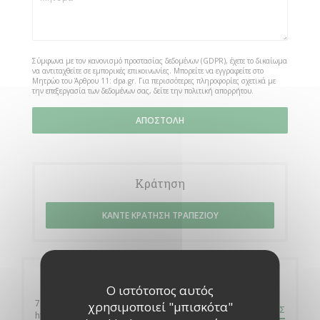
Σύμφωνα με τον κανονισμό προστασίας δεδομένων (GDPR), έχετε το δικαίωμα
να αντιταχθείτε σε εμπορικές επικοινωνίες. Μπορείτε να εγγραφείτε στο
Μητρώο του Άρθρου 11:
dpa.gr
. Για περισσότερες πληροφορίες σχετικά με
την επεξεργασία των δεδομένων σας, δείτε την
πολιτική απορρήτου
.
Κράτηση
ΚΆΝΤΕ ΚΡΆΤΗΣΗ ΤΡΑΠΕΖΙΟΎ
Γενικές πληροφορίες
Ο ιστότοπος αυτός
785 route de Cazaux
χρησιμοποιεί "μπισκότα"
ΟΔΗΓΊΕΣ
((ανοίγει σε νέο παράθυρο))
http://google.com La teste de buch