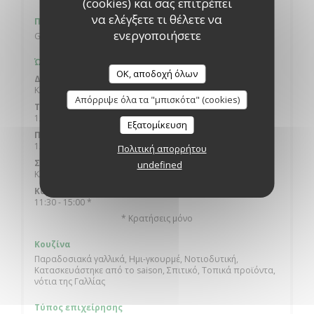
(cookies) και σας επιτρέπει
να ελέγξετε τι θέλετε να
Πάρκινγκ
ενεργοποιήσετε
GRATUIT
Ώρες λειτουργίας
OK, αποδοχή όλων
Δευτέρα
Κλειστό
Απόρριψε όλα τα "μπισκότα" (cookies)
Τ�
-
Π�
12:00 - 14:00
Εξατομίκευση
Παρασκευή
12:00 - 14:00
Πολιτική απορρήτου
Σάββατο
undefined
Κλειστό
Κυριακή
11:30 - 15:00 *
* Κρατήσεις μόνο
Κουζίνα
Παραδοσιακά γαλλικά, Ημι-γκουρμέ, Νοτιοδυτική,
Κατασκευάστηκε από το saison, Σπιτικό, Τοπικά προϊόντα,
νότια της Γαλλίας
Τύπος επιχείρησης