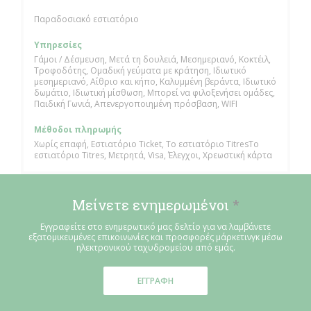
Παραδοσιακό εστιατόριο
Υπηρεσίες
Γάμοι / Δέσμευση, Μετά τη δουλειά, Μεσημεριανό, Κοκτέιλ,
Τροφοδότης, Ομαδική γεύματα με κράτηση, Ιδιωτικό
μεσημεριανό, Αίθριο και κήπο, Καλυμμένη βεράντα, Ιδιωτικό
δωμάτιο, Ιδιωτική μίσθωση, Μπορεί να φιλοξενήσει ομάδες,
Παιδική Γωνιά, Απενεργοποιημένη πρόσβαση, WIFI
Μέθοδοι πληρωμής
Χωρίς επαφή, Εστιατόριο Ticket, Το εστιατόριο TitresΤο
εστιατόριο Titres, Μετρητά, Visa, Έλεγχοι, Χρεωστική κάρτα
Μείνετε ενημερωμένοι
*
Εγγραφείτε στο ενημερωτικό μας δελτίο για να λαμβάνετε
εξατομικευμένες επικοινωνίες και προσφορές μάρκετινγκ μέσω
ηλεκτρονικού ταχυδρομείου από εμάς.
ΕΓΓΡΑΦΉ