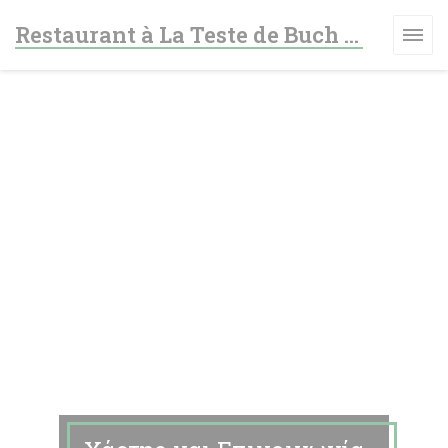
Πίνακας διαχείρισης "Μπισκότων" (Cookies)
Restaurant à La Teste de Buch - Le fer à cheval
ΆΘΥΡΟ))