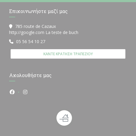
Επικοινωνήστε μαζί μας
785 route de Cazaux
((ανοίγει σε νέο παράθυρο))
http://google.com La teste de buch
05 56 54 10 27
ΚΆΝΤΕ ΚΡΆΤΗΣΗ ΤΡΑΠΕΖΙΟΎ
Ακολουθήστε μας
Facebook ((ανοίγει σε νέο παράθυρο))
Instagram ((ανοίγει σε νέο παράθυρο))