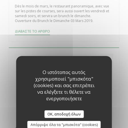
Dès le mois de mars, le restaurant panoramique, avec vue
sur les pistes de courses, sera aussi ouvert les vendredi et
samedi soirs, et servira un brunch le dimanche.
Ouverture du Brunch le Dimanche 03 Mars 2019.
((ΑΝΟΊΓΕΙ ΣΕ ΝΈΟ ΠΑΡΆΘΥΡΟ))
ΔΙΑΒΆΣΤΕ ΤΟ ΆΡΘΡΟ
Ο ιστότοπος αυτός
χρησιμοποιεί "μπισκότα"
(cookies) και σας επιτρέπει
να ελέγξετε τι θέλετε να
ενεργοποιήσετε
OK, αποδοχή όλων
Απόρριψε όλα τα "μπισκότα" (cookies)