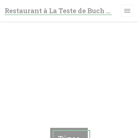
Πίνακας διαχείρισης "Μπισκότων" (Cookies)
Restaurant à La Teste de Buch - Le fer à cheval
ΆΘΥΡΟ))