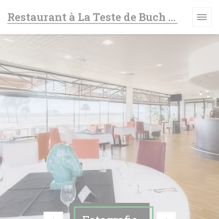
Panel pro správu cookies
Restaurant à La Teste de Buch - Le fer à cheval
 OKNĚ))