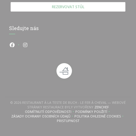
REZERVOVAT STŮL
Sledujte nás
Facebook ((otevře se v novém okně))
Instagram ((otevře se v novém okně))
© 2026 RESTAURANT À LA TESTE DE BUCH - LE FER À CHEVAL — WEBOVÉ
((OTEVŘE SE V N
STRÁNKY RESTAURACE BYLY VYTVOŘENY
ZENCHEF
 v novém okně))
evře se v novém okně))
ODMÍTNUTÍ ODPOVĚDNOSTI
PODMÍNKY POUŽITÍ
((OTEVŘE SE V NOVÉM OKNĚ))
((OTEVŘE SE V NOVÉM OKN
ZÁSADY OCHRANY OSOBNÍCH ÚDAJŮ
POLITIKA OHLEDNĚ COOKIES
((OTEVŘE SE V NOVÉM OKNĚ))
((OTEVŘE SE V NOVÉM 
PRISTUPNOST
((OTEVŘE SE V NOVÉM OKNĚ))