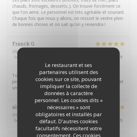
chauds, fromages, desserts..). On trouve forcément ce
que l'on aime. Le personnel est très agréable et souriant.
Chaque fois que nous y allons, on ressort le ventre plein
de bonnes choses et on sait qu'on y reviendra !
Franck
G
2024-11-10
- 11:45 - Couverts 2
Service
:
5
/5
Ambiance
:
5
/5
Cuisine
:
5
/5
Qualité / Prix
:
5
/5
Le restaurant et ses
partenaires utilisent des
Toujours un plaisir extrême autant gustatif que
cookies sur ce site, pouvant
personnel de retrouver les excellents produits du chef et
impliquer la collecte de
une équipe géniale .
données à caractère
personnel. Les cookies dits «
nécessaires » sont
alain
M
obligatoires et installés par
2023-03-05
- 13:00 - Couverts 4
Service
:
5
/5
Ambiance
:
5
/5
Cuisine
:
5
/5
Qualité / Prix
:
5
/5
défaut. D'autres cookies
facultatifs nécessitent votre
consentement. Ces cookies