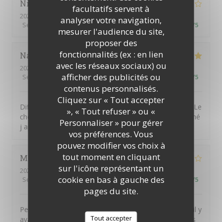
Nicolas
D
facultatifs servent à
2023-03-05
- 13:00 - Couverts 3
analyser votre navigation,
Service
:
2
/5
Ambiance
:
3
/5
Cuisine
:
3
/5
Qualité / Prix
:
4
/5
mesurer l'audience du site,
proposer des
fonctionnalités (ex : en lien
Nathalie
H
avec les réseaux sociaux) ou
2023-03-05
- 11:45 - Couverts 2
afficher des publicités ou
Service
:
4
/5
Ambiance
:
4
/5
Cuisine
:
5
/5
Qualité / Prix
:
4
/5
contenus personnalisés.
Cliquez sur « Tout accepter
Difficile de ne pas apprécier ce restaurant La diversité Le
», « Tout refuser » ou «
choix C était bon ,voire très bon Pour les buveurs de thé
Personnaliser » pour gérer
j apprécierait une théière si possible
vos préférences. Vous
pouvez modifier vos choix à
tout moment en cliquant
Marie-Odile
P
sur l'icône représentant un
2023-03-05
- 13:15 - Couverts 2
cookie en bas à gauche des
Service
:
5
/5
Ambiance
:
5
/5
Cuisine
:
5
/5
Qualité / Prix
:
4
/5
pages du site.
Personnel accueillant et souriant. Par contre à 13h15, il y
Tout accepter
avait moins de choix au nivrau des entrées et des plats