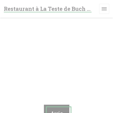
Personnalisation de vos choix en matière de cookies
Restaurant à La Teste de Buch - Le fer à cheval
LE FENÊTRE))